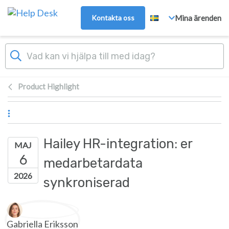
Gå till huvudinnehåll
Kontakta oss
Mina ärenden
Product Highlight
Hailey HR-integration: er
MAJ
6
medarbetardata
2026
synkroniserad
Författarlista
Gabriella Eriksson