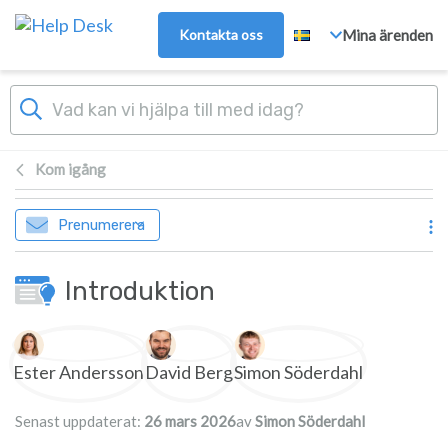
Gå till huvudinnehåll
Kontakta oss
Mina ärenden
Kom igång
Prenumerera
Introduktion
Författarlista
Ester Andersson
David Berg
Simon Söderdahl
Senast uppdaterat:
26 mars 2026
av
Simon Söderdahl