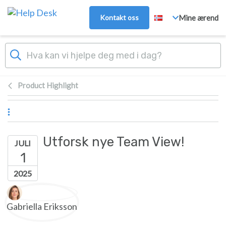
Hopp over til hovedinnhold
Kontakt oss
Mine ærend
Product Highlight
Utforsk nye Team View!
JULI
1
2025
Forfatterliste
Gabriella Eriksson