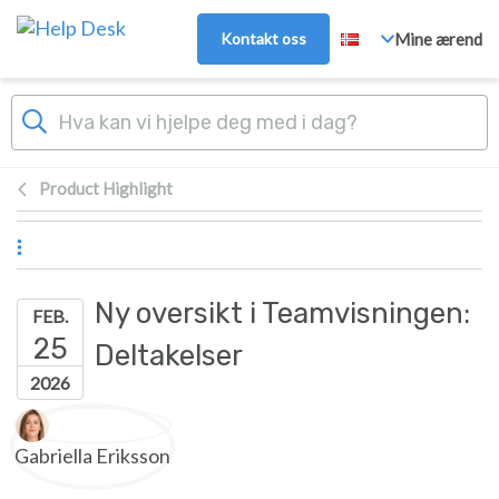
Hopp over til hovedinnhold
Kontakt oss
Mine ærend
Product Highlight
Ny oversikt i Teamvisningen:
FEB.
25
Deltakelser
2026
Forfatterliste
Gabriella Eriksson