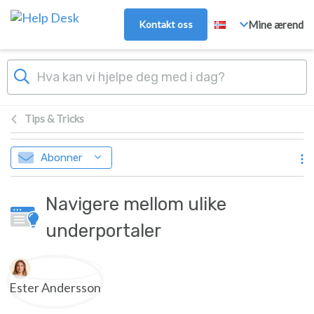
Hopp over til hovedinnhold
Kontakt oss
Mine ærend
Tips & Tricks
Abonner
Navigere mellom ulike
underportaler
Forfatterliste
Ester Andersson