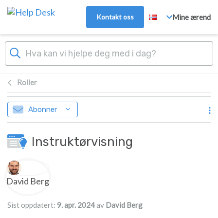
Hopp over til hovedinnhold
Kontakt oss
Mine ærend
Roller
Abonner
Instruktørvisning
Forfatterliste
David Berg
Sist oppdatert:
9. apr. 2024
av
David Berg